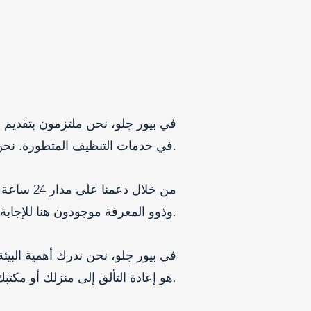
في بيور جلو، نحن ملتزمون بتقديم 
في خدمات التنظيف المتطورة. نحن نولي اهتمامًا حتى بأصغر التفاصيل، مما يضمن تنظيف كل زاوية وركن بالكامل وتألقه.
من خلال 
وذوو المعرفة موجودون هنا للإجابة على أي أسئلة أو معالجة أي مخاوف قد تكون لديكم.
في بيور جلو، نحن ندرك أهمية البيئ
هو إعادة التألق إلى منزلك أو مكتبك أو يختك، مما يخلق مساحة جديدة وجذابة لتستمتع بها.