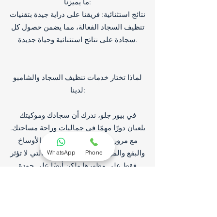
ما يميزنا:
نتائج استثنائية: فريقنا على دراية جيدة بتقنيات
تنظيف السجاد الفعالة، مما يضمن حصول كل
سجادة على نتائج استثنائية وحياة جديدة.
لماذا تختار خدمات تنظيف السجاد والشامبو
لدينا:
في بيور جلو، ندرك أن سجادك وموكيتك
يلعبان دورًا مهمًا في جماليات وراحة مساحتك.
مع مرور الوقت، يمكن أن تتراكم الأوساخ
والبقع والمواد المسببة للحساسية التي لا تؤثر
WhatsApp
Phone
فقط على مظهرها ولكن أيضًا على جودة
الهواء في منزلك أو مكتبك. تم تصميم خدمات
تنظيف السجاد وغسله بالشامبو في أبوظبي
لمعالجة هذه المشكلات وتقديم سجاد متجدد.